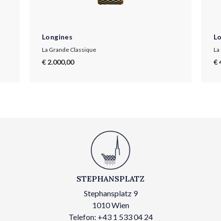
Longines
L
La Grande Classique
La
€ 2.000,00
€ 
STEPHANSPLATZ
Stephansplatz 9
1010 Wien
Telefon: +43 1 533 04 24