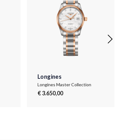
Longines
Lo
Longines Master Collection
Long
€ 3.650,00
€ 6