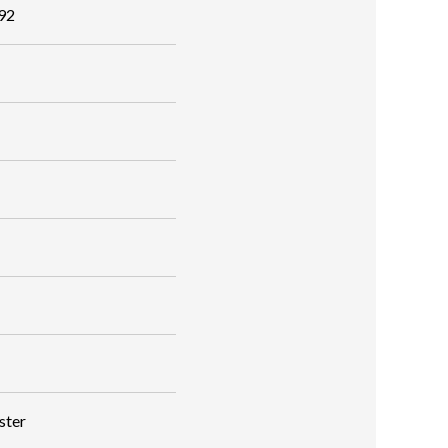
592
ster