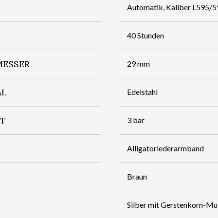
Automatik, Kaliber L595/
40 Stunden
ESSER
29 mm
AL
Edelstahl
IT
3 bar
Alligatorlederarmband
Braun
Silber mit Gerstenkorn-Mu