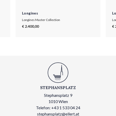
Longines
L
Longines Master Collection
Lo
€ 2.400,00
€ 
STEPHANSPLATZ
Stephansplatz 9
1010 Wien
Telefon: +43 1 533 04 24
stephansplatz@ellert.at