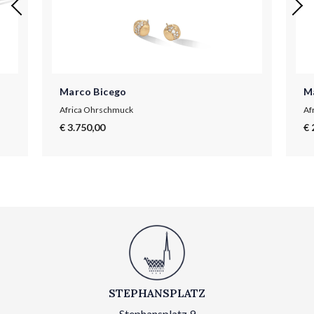
Marco Bicego
M
Africa Ohrschmuck
Af
€ 3.750,00
€ 
STEPHANSPLATZ
Stephansplatz 9