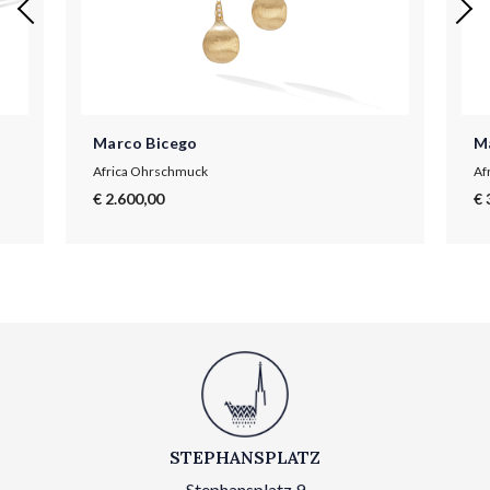
Marco Bicego
M
Africa Ohrschmuck
Af
€ 2.600,00
€ 
STEPHANSPLATZ
Stephansplatz 9