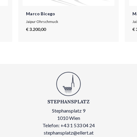
Marco Bicego
M
Jaipur Ohrschmuck
Ja
€ 3.200,00
€ 
STEPHANSPLATZ
Stephansplatz 9
1010 Wien
Telefon: +43 1 533 04 24
stephansplatz@ellert.at