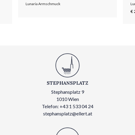
Lunaria Armschmuck
Lu
€ 
STEPHANSPLATZ
Stephansplatz 9
1010 Wien
Telefon: +43 1 533 04 24
stephansplatz@ellert.at