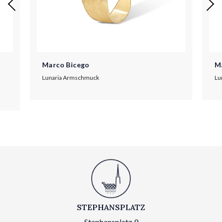
Marco Bicego
M
Lunaria Armschmuck
Lu
STEPHANSPLATZ
Stephansplatz 9