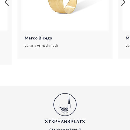
Marco Bicego
M
Lunaria Armschmuck
Lu
STEPHANSPLATZ
Stephansplatz 9