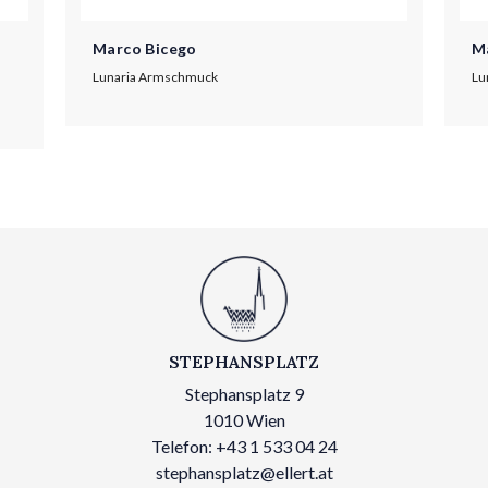
Marco Bicego
M
Lunaria Armschmuck
Lu
STEPHANSPLATZ
Stephansplatz 9
1010 Wien
Telefon: +43 1 533 04 24
stephansplatz@ellert.at