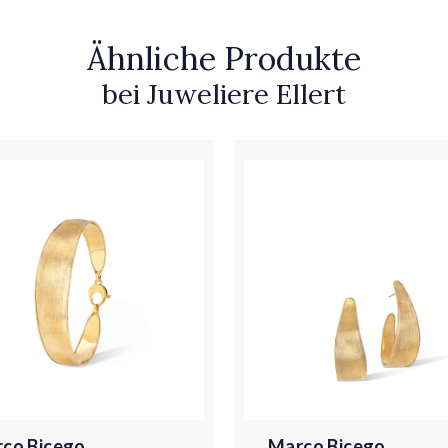
Ähnliche Produkte
bei Juweliere Ellert
co Bicego
Marco Bicego