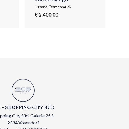
Lunaria Ohrschmuck
Lun
€ 2.400,00
€ 1
 - SHOPPING CITY SÜD
pping City Süd, Galerie 253
2334 Vösendorf