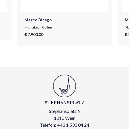
Marco Bicego
M
Marrakech Collier
Ma
€ 7.900,00
€ 
STEPHANSPLATZ
Stephansplatz 9
1010 Wien
Telefon: +43 1 533 04 24