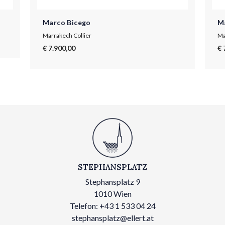
Marco Bicego
M
Marrakech Collier
Ma
€ 7.900,00
€ 
STEPHANSPLATZ
Stephansplatz 9
1010 Wien
Telefon: +43 1 533 04 24
stephansplatz@ellert.at