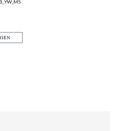
1_B_YW_M5
AGEN