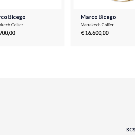
co Bicego
Marco Bicego
akech Collier
Marrakech Collier
.900,00
€ 16.600,00
SCS