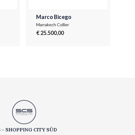
Marco Bicego
Ma
Marrakech Collier
Mar
€ 25.500,00
 - SHOPPING CITY SÜD