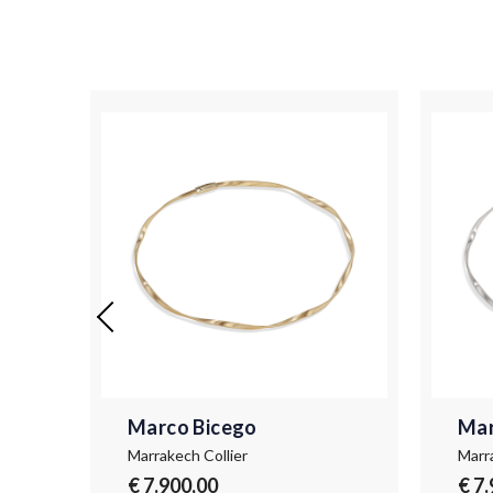
Marco Bicego
Mar
Marrakech Collier
Marr
€ 7.900,00
€ 7