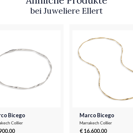
Ähnliche Produkte
bei Juweliere Ellert
co Bicego
Marco Bicego
akech Collier
Marrakech Collier
.900,00
€ 16.600,00