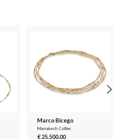
Marco Bicego
Ma
Marrakech Collier
Mar
€ 25.500,00