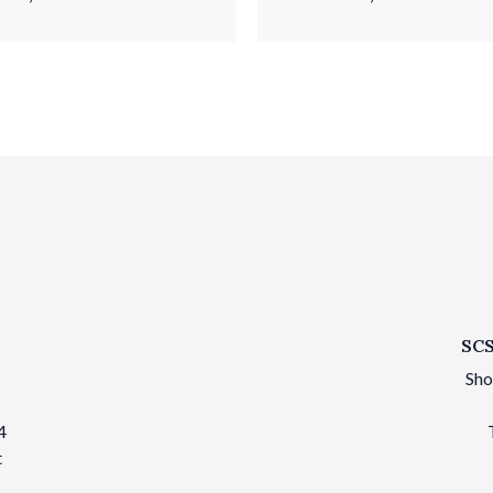
SCS
Sho
4
t