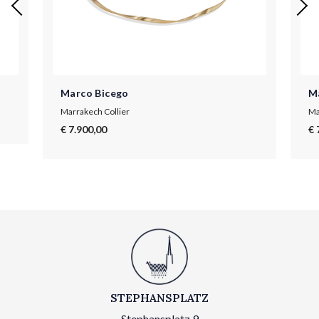
Marco Bicego
M
Marrakech Collier
Ma
€ 7.900,00
€ 
STEPHANSPLATZ
Stephansplatz 9