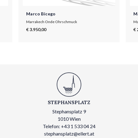
Marco Bicego
M
Marrakech Onde Ohrschmuck
Ma
€ 3.950,00
€ 
STEPHANSPLATZ
Stephansplatz 9
1010 Wien
Telefon: +43 1 533 04 24
stephansplatz@ellert.at