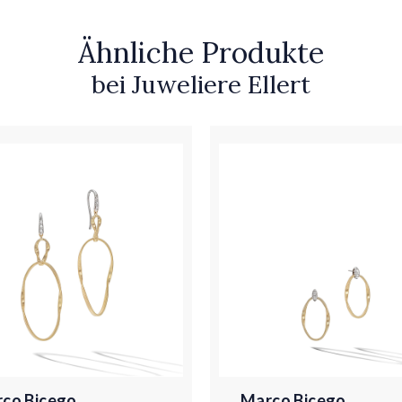
Ähnliche Produkte
bei Juweliere Ellert
co Bicego
Marco Bicego