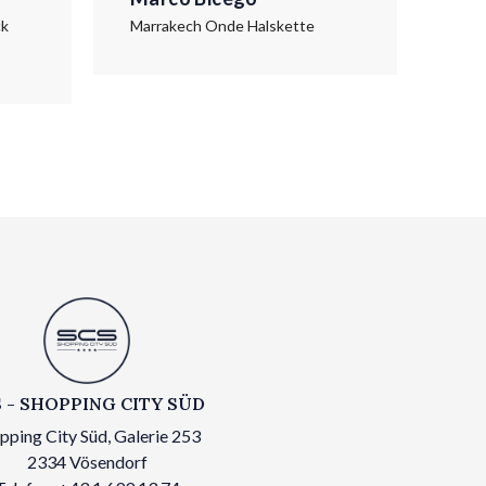
ck
Marrakech Onde Halskette
Mar
€ 5
 - SHOPPING CITY SÜD
pping City Süd, Galerie 253
2334 Vösendorf