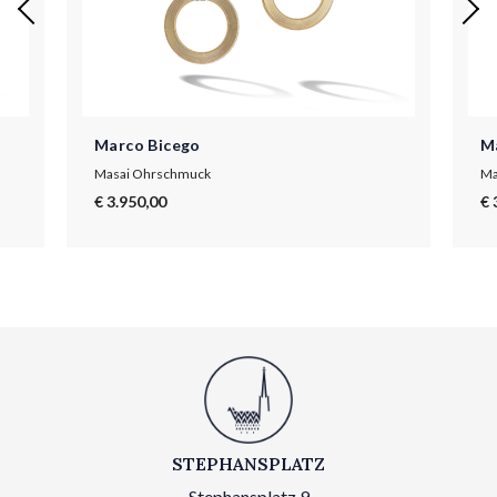
Marco Bicego
M
Masai Ohrschmuck
Ma
€ 3.950,00
€ 
STEPHANSPLATZ
Stephansplatz 9