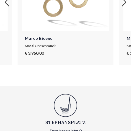
Marco Bicego
M
Masai Ohrschmuck
Ma
€ 3.950,00
€ 
STEPHANSPLATZ
Stephansplatz 9