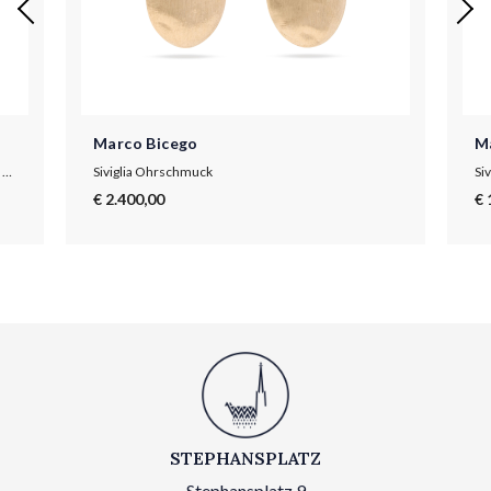
Marco Bicego
M
Siviglia Armband aus Gold mit kleinen Ovalen und Perlmutt
Siviglia Ohrschmuck
Si
€ 2.400,00
€ 
STEPHANSPLATZ
Stephansplatz 9