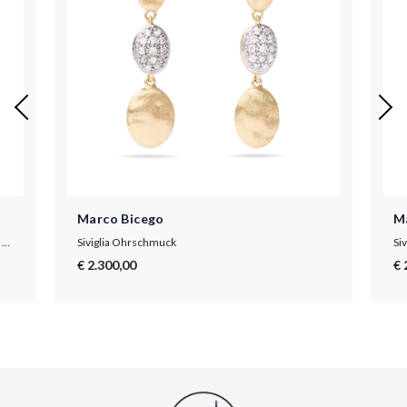
Marco Bicego
M
Siviglia Armband aus Gold mit kleinen Ovalen und Perlmutt
Siviglia Ohrschmuck
Si
€ 2.300,00
€ 