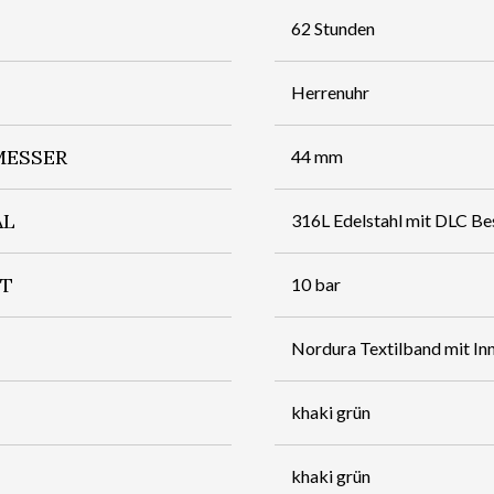
62 Stunden
Herrenuhr
ESSER
44 mm
AL
316L Edelstahl mit DLC Be
IT
10 bar
Nordura Textilband mit Inn
khaki grün
khaki grün