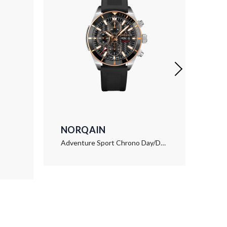
NORQAIN
NO
Adventure Sport Chrono Day/Date 41mm
Adv
€ 2