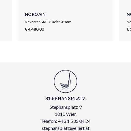
NORQAIN
N
Neverest GMT Glacier 41mm
Ne
€ 4.480,00
€ 
STEPHANSPLATZ
Stephansplatz 9
1010 Wien
Telefon: +43 1 533 04 24
stephansplatz@ellert.at