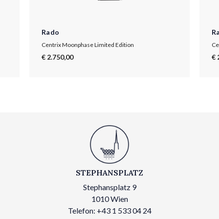
Rado
R
Centrix Moonphase Limited Edition
Ce
€ 2.750,00
€ 
STEPHANSPLATZ
Stephansplatz 9
1010 Wien
Telefon: +43 1 533 04 24