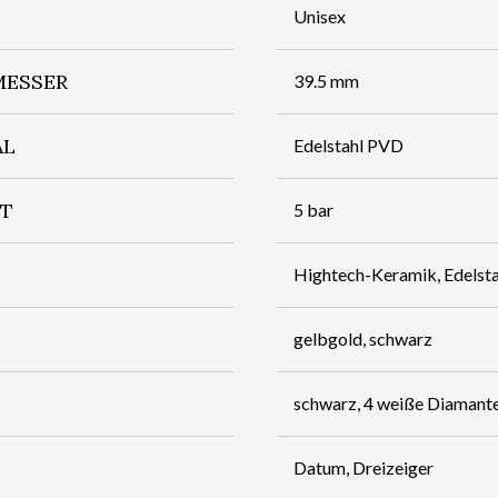
Unisex
ESSER
39.5 mm
AL
Edelstahl PVD
IT
5 bar
Hightech-Keramik, Edelst
gelbgold, schwarz
schwarz, 4 weiße Diamant
Datum, Dreizeiger