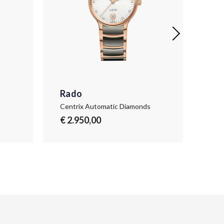
Rado
Ra
s
Centrix Automatic Diamonds
Cent
€ 2.950,00
€ 2