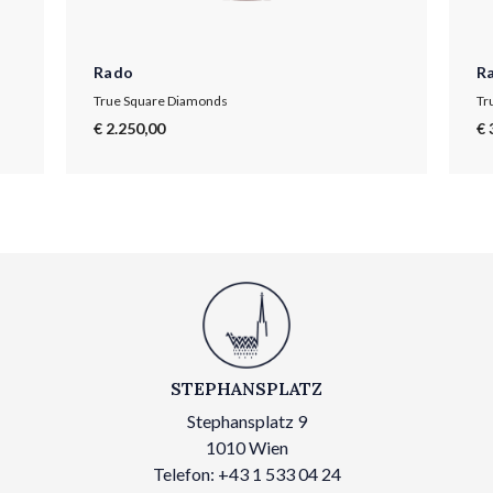
Rado
R
True Square Diamonds
Tr
€ 2.250,00
€ 
STEPHANSPLATZ
Stephansplatz 9
1010 Wien
Telefon: +43 1 533 04 24