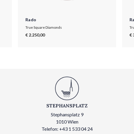
Rado
R
True Square Diamonds
Tr
€ 2.250,00
€ 
STEPHANSPLATZ
Stephansplatz 9
1010 Wien
Telefon: +43 1 533 04 24