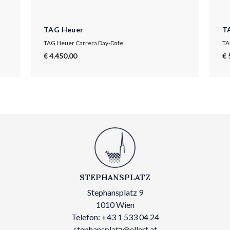
TAG Heuer
T
TAG Heuer Carrera Day-Date
TA
€ 4.450,00
€ 
STEPHANSPLATZ
Stephansplatz 9
1010 Wien
Telefon: +43 1 533 04 24
stephansplatz@ellert.at