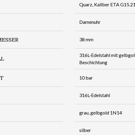
Quarz, Kaliber ETA G15.2
Damenuhr
ESSER
38 mm
316L-Edelstahl mit gelbgo
AL
Beschichtung
IT
10 bar
316L-Edelstahl
grau, gelbgold 1N14
silber