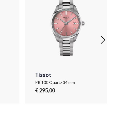
Tissot
Tis
PR 100 Quartz 34 mm
PR 
€ 295,00
€ 2