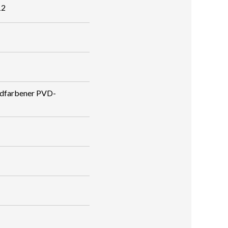
12
ldfarbener PVD-