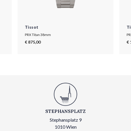
Tissot
T
PRX Titan 38mm
PR
€ 875,00
€ 
STEPHANSPLATZ
Stephansplatz 9
1010 Wien