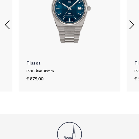
Tissot
T
PRX Titan 38mm
PR
€ 875,00
€ 