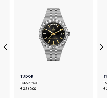
TUDOR
T
TUDOR Royal
TU
€ 3.360,00
€ 