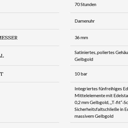
70 Stunden
Damenuhr
ESSER
36 mm
Satiniertes, poliertes Gehäu
AL
Gelbgold
IT
10 bar
Integriertes fünf­reihiges Ed
Mittelelemente mit Edelsta
0,2 mm Gelbgold, „T‑fit“‑Sc
Sicherheitsfaltschließe in 
massivem Gelbgold