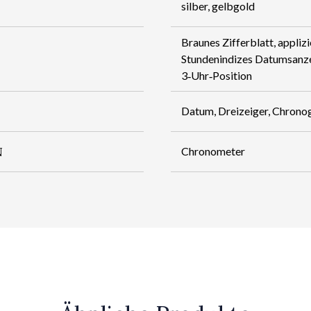
silber, gelbgold
Braunes Zifferblatt, appliz
Stundenindizes Datumsanze
3‑Uhr‑Position
Datum, Dreizeiger, Chrono
N
Chronometer