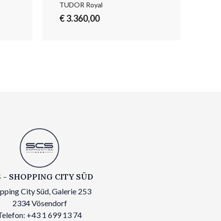
TUDOR Royal
TUD
€ 3.360,00
€ 5
 - SHOPPING CITY SÜD
pping City Süd, Galerie 253
2334 Vösendorf
Telefon: +43 1 699 13 74