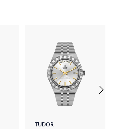
TUDOR
TU