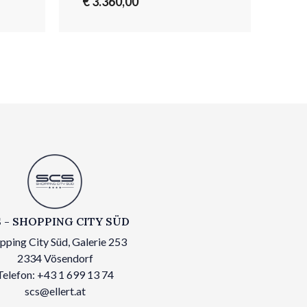
€ 3.360,00
€ 5
 - SHOPPING CITY SÜD
pping City Süd, Galerie 253
2334 Vösendorf
Telefon: +43 1 699 13 74
scs@ellert.at