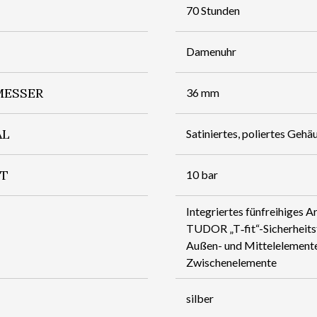
70 Stunden
Damenuhr
ESSER
36 mm
AL
Satiniertes, poliertes Gehäu
IT
10 bar
Integriertes fünfreihiges A
TUDOR „T‑fit“-Sicherheits­f
Außen- und Mittelelemente,
Zwischenelemente
silber