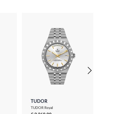
TUDOR
TU
TUDOR Royal
TUD