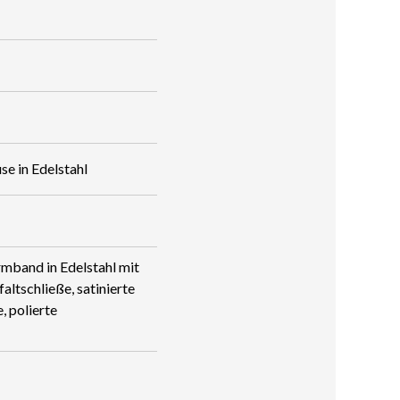
se in Edelstahl
rmband in Edelstahl mit
altschließe, satinierte
 polierte