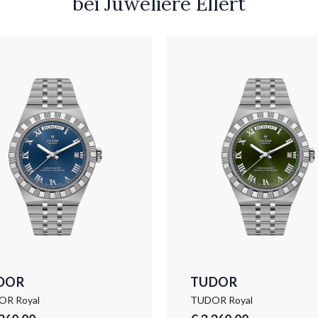
bei Juweliere Ellert
DOR
TUDOR
R Royal
TUDOR Royal