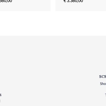
.360,00
€ 3.360,00
SCS
Sho
4
t