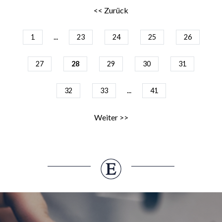
<< Zurück
...
1
23
24
25
26
27
28
29
30
31
...
32
33
41
Weiter >>