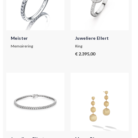
Meister
Juweliere Ellert
Memoirering
Ring
€ 2.395,00