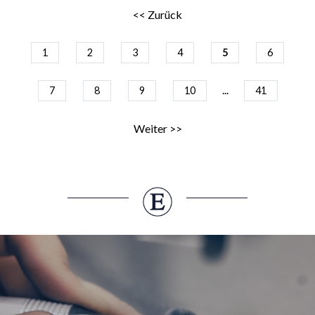
<< Zurück
1
2
3
4
5
6
...
7
8
9
10
41
Weiter >>