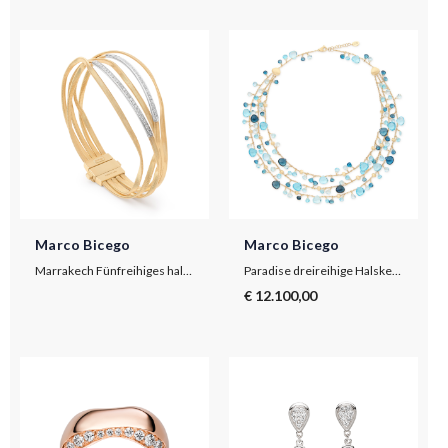
Marco Bicego
Marco Bicego
Marrakech Fünfreihiges halbstarres Armband aus Gelbgold mit Diamant-Baguettes
Paradise dreireihige Halskette aus Gelbgold mit Topas-Mix
€ 12.100,00