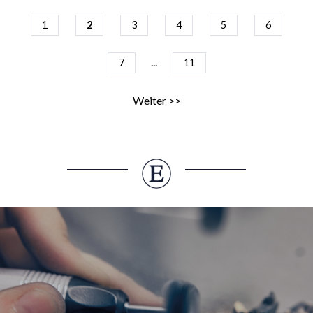
1
2
3
4
5
6
...
7
11
Weiter >>