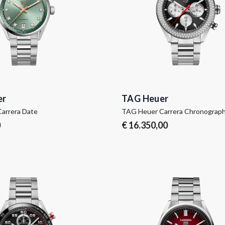
er
TAG Heuer
arrera Date
TAG Heuer Carrera Chronograp
0
€ 16.350,00