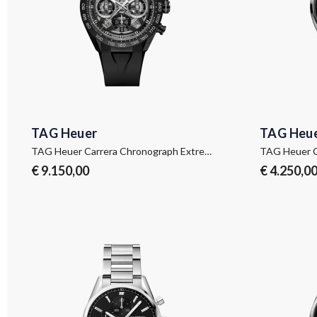
TAG Heuer
TAG Heu
TAG Heuer Carrera Chronograph Extreme Sport
TAG Heuer C
€ 9.150,00
€ 4.250,0