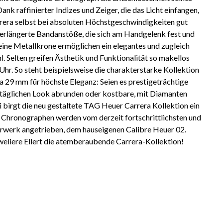
Dank raffinierter Indizes und Zeiger, die das Licht einfangen,
rera selbst bei absoluten Höchstgeschwindigkeiten gut
 verlängerte Bandanstöße, die sich am Handgelenk fest und
eine Metallkrone ermöglichen ein elegantes und zugleich
. Selten greifen Ästhetik und Funktionalität so makellos
 Uhr. So steht beispielsweise die charakterstarke Kollektion
 29 mm für höchste Eleganz: Seien es prestigeträchtige
lltäglichen Look abrunden oder kostbare, mit Diamanten
 birgt die neu gestaltete TAG Heuer Carrera Kollektion ein
 Chronographen werden vom derzeit fortschrittlichsten und
werk angetrieben, dem hauseigenen Calibre Heuer 02.
weliere Ellert die atemberaubende Carrera-Kollektion!