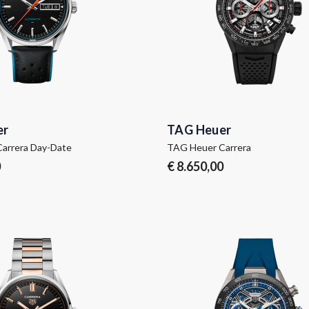
er
TAG Heuer
arrera Day-Date
TAG Heuer Carrera
0
€ 8.650,00