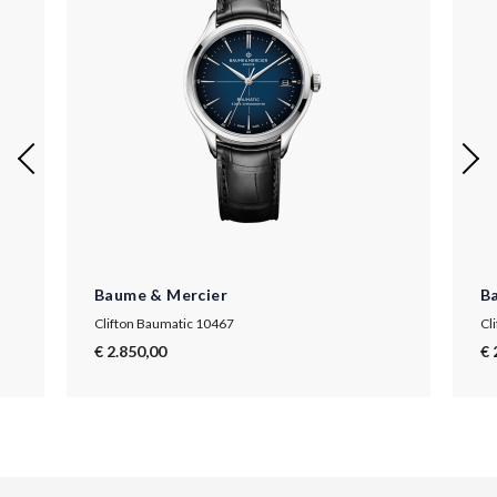
Baume & Mercier
B
Clifton Baumatic 10467
Cl
€ 2.850,00
€ 