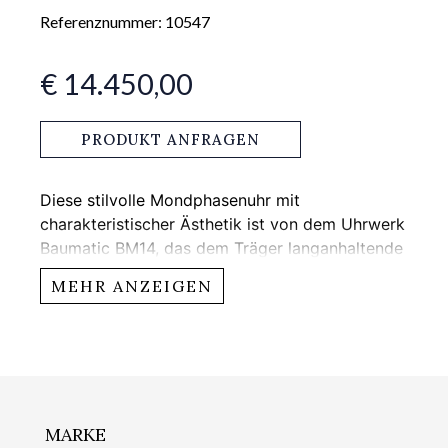
Referenznummer: 10547
€ 14.450,00
PRODUKT ANFRAGEN
Diese stilvolle Mondphasenuhr mit
charakteristischer Ästhetik ist von dem Uhrwerk
Baumatic BM14, das dem Träger langanhaltende
Qualität und Präzision verspricht, angetrieben.
MEHR ANZEIGEN
Das Uhrengehäuse, die Dornschließe und die
Krone bestehen aus poliertem 18 K Rotgold.
MARKE