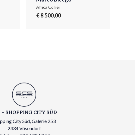
Africa Collier
Afri
€ 8.500,00
€ 3
 - SHOPPING CITY SÜD
pping City Süd, Galerie 253
2334 Vösendorf