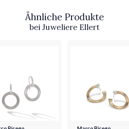
Ähnliche Produkte
bei Juweliere Ellert
co Bicego
Marco Bicego