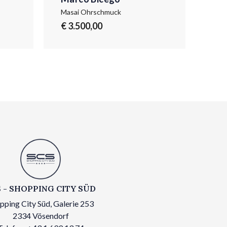
Masai Ohrschmuck
Masa
€ 3.500,00
€ 3
 - SHOPPING CITY SÜD
pping City Süd, Galerie 253
2334 Vösendorf