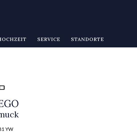
HOCHZEIT
SERVICE
STANDORTE
CEGO
muck
 B1 YW