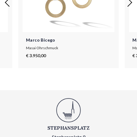
Marco Bicego
M
Masai Ohrschmuck
Ma
€ 3.950,00
€ 
STEPHANSPLATZ
Stephansplatz 9