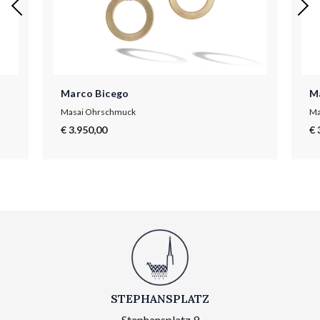
Marco Bicego
M
Masai Ohrschmuck
Ma
€ 3.950,00
€ 
STEPHANSPLATZ
Stephansplatz 9