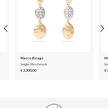
Marco Bicego
M
n
Siviglia Ohrschmuck
Si
€ 2.300,00
€ 