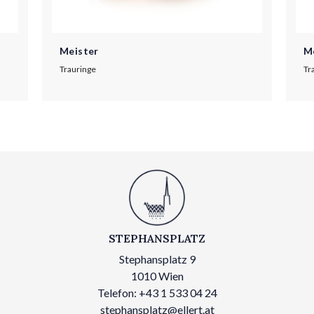
Meister
M
Trauringe
Tr
STEPHANSPLATZ
Stephansplatz 9
1010 Wien
Telefon: +43 1 533 04 24
stephansplatz@ellert.at