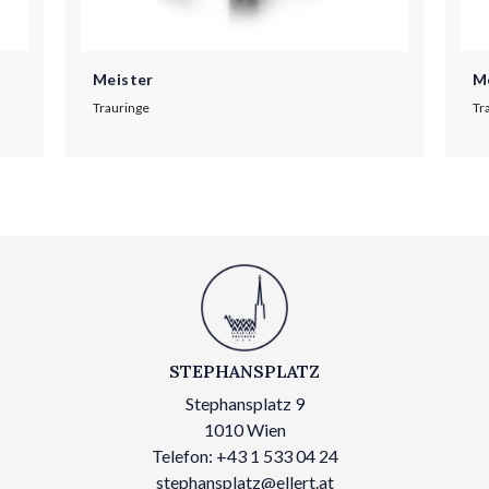
Meister
M
Trauringe
Tr
STEPHANSPLATZ
Stephansplatz 9
1010 Wien
Telefon: +43 1 533 04 24
stephansplatz@ellert.at