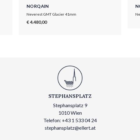
NORQAIN
N
Neverest GMT Glacier 41mm
Ne
€ 4.480,00
STEPHANSPLATZ
Stephansplatz 9
1010 Wien
Telefon: +43 1 533 04 24
stephansplatz@ellert.at