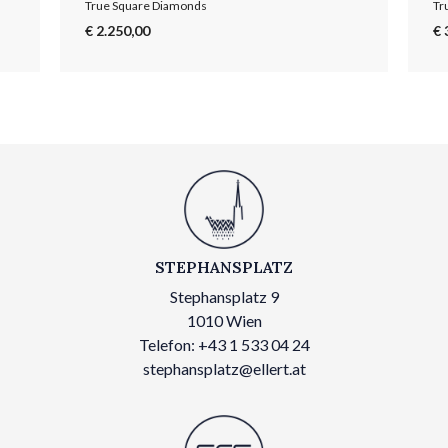
True Square Diamonds
Tr
€ 2.250,00
€ 
STEPHANSPLATZ
Stephansplatz 9
1010 Wien
Telefon: +43 1 533 04 24
stephansplatz@ellert.at