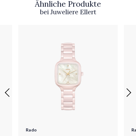
Ähnliche Produkte
bei Juweliere Ellert
Rado
R