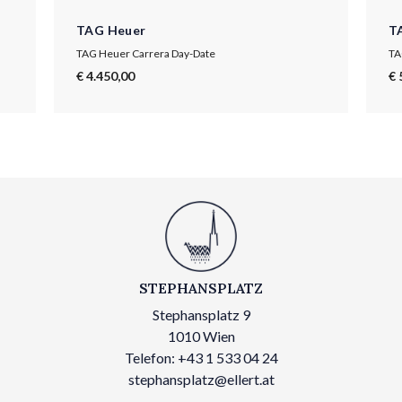
TAG Heuer
T
TAG Heuer Carrera Day-Date
TA
€ 4.450,00
€ 
STEPHANSPLATZ
Stephansplatz 9
1010 Wien
Telefon: +43 1 533 04 24
stephansplatz@ellert.at